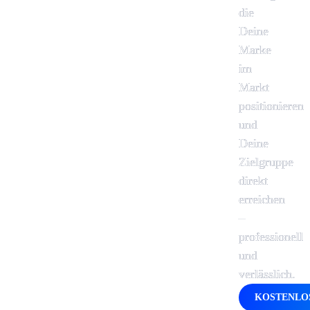
die
Deine
Marke
im
Markt
positionieren
und
Deine
Zielgruppe
direkt
erreichen
–
professionell
und
verlässlich.
KOSTENLOS