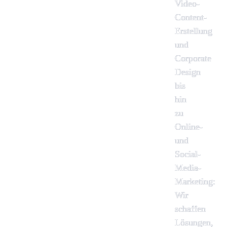
Video-
Content-
Erstellung
und
Corporate
Design
bis
hin
zu
Online-
und
Social-
Media-
Marketing:
Wir
schaffen
Lösungen,