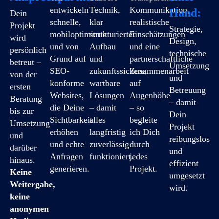
entwickeln
Technik,
Kommunikation,
Hand:
Dein
schnelle,
klar
realistische
Projekt
Strategie,
mobiloptimierte
strukturierter
Einschätzungen
wird
Design,
und von
Aufbau
und eine
persönlich
technische
Grund auf
und
partnerschaftliche
betreut –
Umsetzung
SEO-
zukunftssichere,
Zusammenarbeit
von der
und
konforme
wartbare
auf
ersten
Betreuung
Websites,
Lösungen
Augenhöhe
Beratung
– damit
die Deine
– damit
– so
bis zur
Dein
Sichtbarkeit
alles
begleite
Umsetzung
Projekt
erhöhen
langfristig
ich Dich
und
reibungslos
und echte
zuverlässig
durch
darüber
und
Anfragen
funktioniert.
jedes
hinaus.
effizient
generieren.
Projekt.
Keine
umgesetzt
Weitergabe,
wird.
keine
anonymen