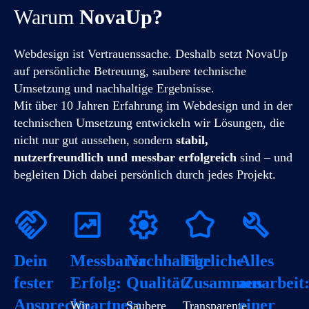
Warum
NovaUp?
Webdesign ist Vertrauenssache. Deshalb setzt NovaUp
auf persönliche Betreuung, saubere technische
Umsetzung und nachhaltige Ergebnisse.
Mit über 10 Jahren Erfahrung im Webdesign und in der
technischen Umsetzung entwickeln wir Lösungen, die
nicht nur gut aussehen, sondern
stabil,
nutzerfreundlich und messbar erfolgreich
sind – und
begleiten Dich dabei persönlich durch jedes Projekt.
Dein
Messbarer
Nachhaltige
Ehrliche
Alles
fester
Erfolg:
Qualität:
Zusammenarbeit
aus
Ansprechpartner:
einer
Wir
Saubere
Transparente