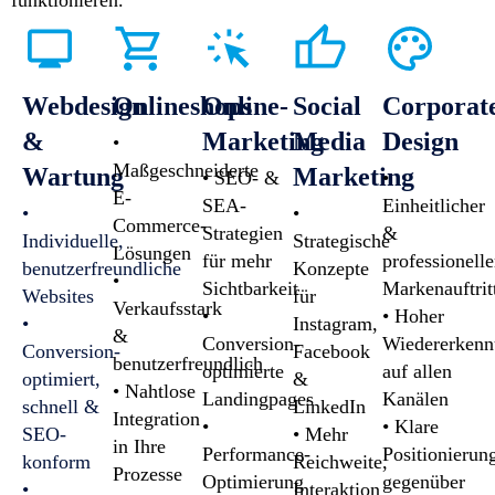
funktionieren.
Webdesign
Onlineshops
Online-
Social
Corporat
&
Marketing
Media
Design
•
Maßgeschneiderte
Wartung
Marketing
• SEO- &
•
E-
SEA-
Einheitlicher
•
•
Commerce-
Strategien
&
Individuelle,
Strategische
Lösungen
für mehr
professionelle
benutzerfreundliche
Konzepte
•
Sichtbarkeit
Markenauftrit
Websites
für
Verkaufsstark
•
• Hoher
•
Instagram,
&
Conversion-
Wiedererkenn
Conversion-
Facebook
benutzerfreundlich
optimierte
auf allen
optimiert,
&
• Nahtlose
Landingpages
Kanälen
schnell &
LinkedIn
Integration
•
• Klare
SEO-
• Mehr
in Ihre
Performance-
Positionierun
konform
Reichweite,
Prozesse
Optimierung
gegenüber
•
Interaktion