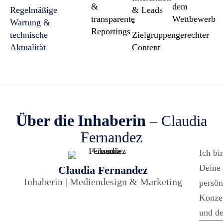
&
dem
Regelmäßige
& Leads
transparente
Wettbewerb
Wartung &
•
Reportings
technische
Zielgruppengerechter
Aktualität
Content
Über die Inhaberin
– Claudia
Fernandez
Ich bi
Deine 
Claudia Fernandez
Inhaberin | Mediendesign & Marketing
persön
Konzep
und de