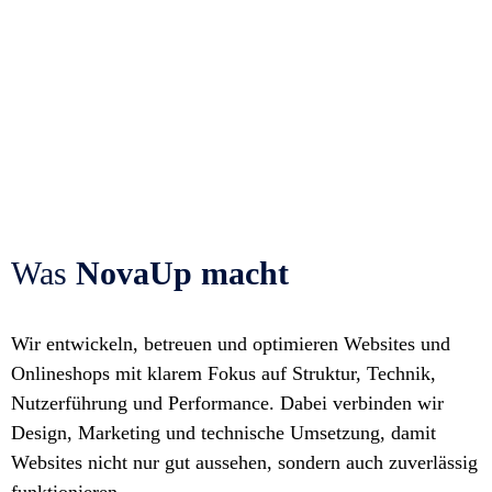
bekommen. Mit durchdachtem Webdesign,
sauberer Umsetzung und Ergebnissen, die
wirklich nützlich sind. Wir arbeiten
deutschlandweit und begleiten Dich von der
ersten Idee bis zur langfristigen Betreuung.
Was
NovaUp macht
Wir entwickeln, betreuen und optimieren Websites und
Onlineshops mit klarem Fokus auf Struktur, Technik,
Nutzerführung und Performance. Dabei verbinden wir
Design, Marketing und technische Umsetzung, damit
Websites nicht nur gut aussehen, sondern auch zuverlässig